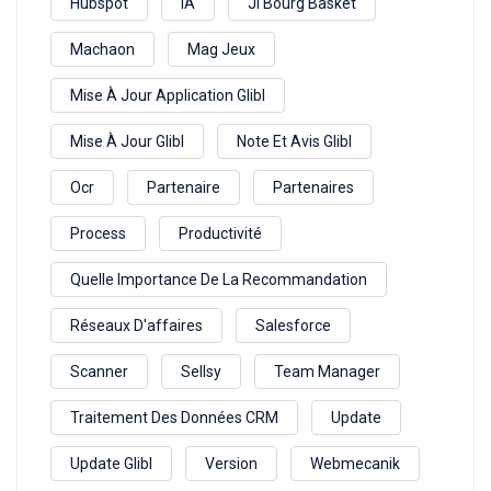
Hubspot
IA
Jl Bourg Basket
Machaon
Mag Jeux
Mise À Jour Application Glibl
Mise À Jour Glibl
Note Et Avis Glibl
Ocr
Partenaire
Partenaires
Process
Productivité
Quelle Importance De La Recommandation
Réseaux D'affaires
Salesforce
Scanner
Sellsy
Team Manager
Traitement Des Données CRM
Update
Update Glibl
Version
Webmecanik