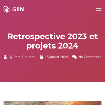
Skip
to
content
Retrospective 2023 et
projets 2024
By
Rémi Goutarel
15 janvier 2024
No Comments