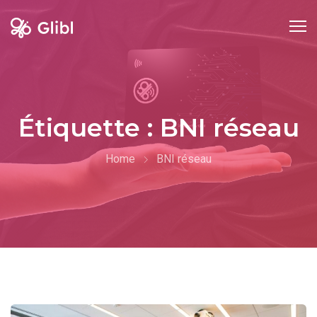
Skip
to
content
Étiquette :
BNI réseau
Home
BNI réseau