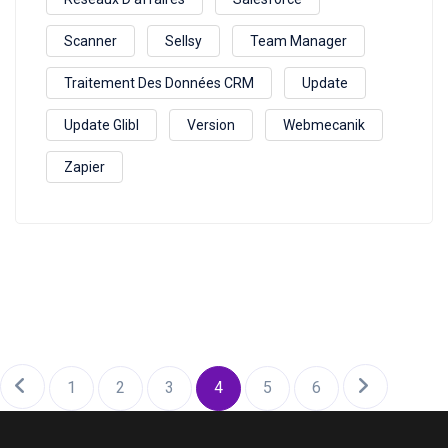
Scanner
Sellsy
Team Manager
Traitement Des Données CRM
Update
Update Glibl
Version
Webmecanik
Zapier
1
2
3
4
5
6