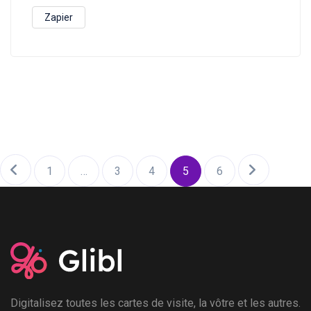
Zapier
1
…
3
4
5
6
Digitalisez toutes les cartes de visite, la vôtre et les autres.