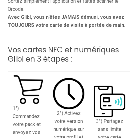
Sortez simplement l’application et faites scanner le
Qrcode.
Avec Glibl, vous n’êtes JAMAIS démuni, vous avez
TOUJOURS votre carte de visite à portée de main.
.
.
Vos cartes NFC et numériques
Glibl en 3 étapes :
1°)
2°) Activez
Commandez
votre version
3°) Partagez
votre pack et
numérique sur
sans limite
envoyez vos
votre profil et
votre carte